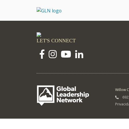
LET'S CONNECT
Willow C
6923
Privacid